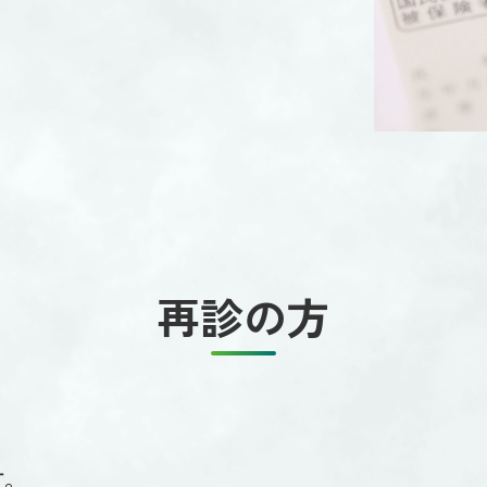
再診の方
す。